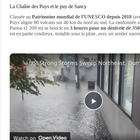
La Chaîne des Puys et le puy de Sancy
Classée au
Patrimoine mondial de l’UNESCO depuis 2018
(ave
Puys aligne 80 volcans sur 40 km du nord au sud. La randonnée a
Pariou (1 209 m) se boucle en
3 heures pour un dénivelé de 35
est en partie cendreux, instable sous la pluie, avec un sentier souve
P
l
Watch on