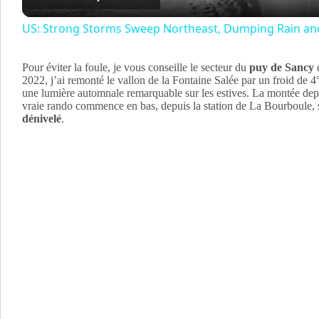
a
US: Strong Storms Sweep Northeast, Dumping Rain an
y
Pour éviter la foule, je vous conseille le secteur du
puy de Sancy
e
2022, j’ai remonté le vallon de la Fontaine Salée par un froid de 4
une lumière automnale remarquable sur les estives. La montée depu
V
vraie rando commence en bas, depuis la station de La Bourboule, 
dénivelé
.
i
d
e
o