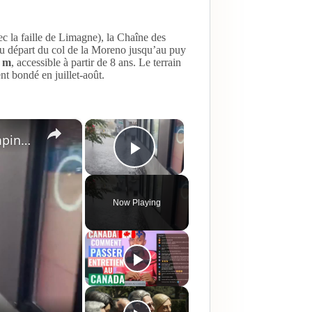
c la faille de Limagne), la Chaîne des
u départ du col de la Moreno jusqu’au puy
0 m
, accessible à partir de 8 ans. Le terrain
nt bondé en juillet-août.
×
×
US: Strong Storms Sweep Northeast, Dumping Rain and Leaving Damage 2.
Play Video
Now Playing