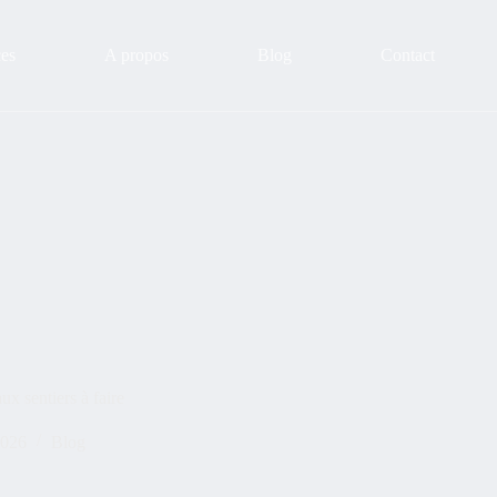
ces
A propos
Blog
Contact
x sentiers à faire
2026
Blog