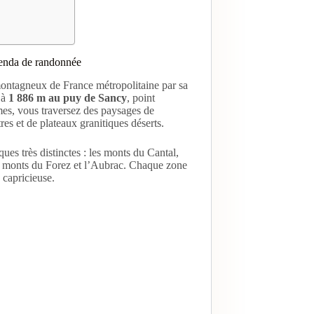
agenda de randonnée
 montagneux de France métropolitaine par sa
 à
1 886 m au puy de Sancy
, point
es, vous traversez des paysages de
tres et de plateaux granitiques déserts.
ues très distinctes : les monts du Cantal,
es monts du Forez et l’Aubrac. Chaque zone
o capricieuse.