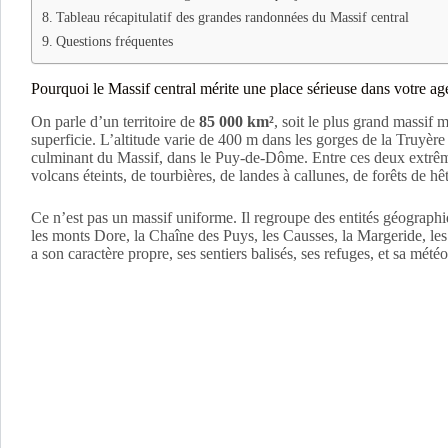
Tableau récapitulatif des grandes randonnées du Massif central
Questions fréquentes
Pourquoi le Massif central mérite une place sérieuse dans votre 
On parle d’un territoire de
85 000 km²
, soit le plus grand massif
superficie. L’altitude varie de 400 m dans les gorges de la Truyère
culminant du Massif, dans le Puy-de-Dôme. Entre ces deux extrêm
volcans éteints, de tourbières, de landes à callunes, de forêts de hê
Ce n’est pas un massif uniforme. Il regroupe des entités géographiq
les monts Dore, la Chaîne des Puys, les Causses, la Margeride, l
a son caractère propre, ses sentiers balisés, ses refuges, et sa mété