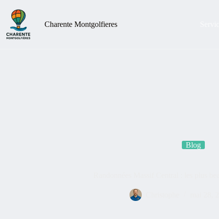
Charente Montgolfieres
Servi
Blog
Randonnées Massif Central : les plus beau
Christophe
mai 28, 