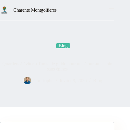
Charente Montgolfieres
Blog
Quartiers à éviter à Tunis : le guide pour un séjour au jasmin
sans épines
Christophe
février 9, 2026
Blog