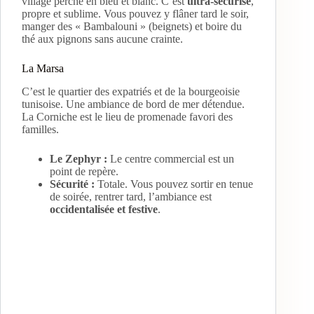
village perché en bleu et blanc. C’est
ultra-sécurisé
,
propre et sublime. Vous pouvez y flâner tard le soir,
manger des « Bambalouni » (beignets) et boire du
thé aux pignons sans aucune crainte.
La Marsa
C’est le quartier des expatriés et de la bourgeoisie
tunisoise. Une ambiance de bord de mer détendue.
La Corniche est le lieu de promenade favori des
familles.
Le Zephyr :
Le centre commercial est un
point de repère.
Sécurité :
Totale. Vous pouvez sortir en tenue
de soirée, rentrer tard, l’ambiance est
occidentalisée et festive
.