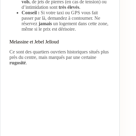
vols
, de jets de pierres (en cas de tension) ou
d’intimidation sont
très élevés
.
Conseil :
Si votre taxi ou GPS vous fait
d
passer par là, demandez à contourner. Ne
réservez
jamais
un logement dans cette zone,
même si le prix est dérisoire.
e
Melassine et Jebel Jelloud
Ce sont des quartiers ouvriers historiques situés plus
o
près du centre, mais marqués par une certaine
rugosité
.