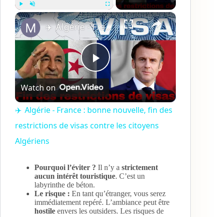
×
Play
Unmute
Fullscreen
✈️ Algérie - France : bonne nouvelle, fin des restrictions de visas contre les citoyens Algériens
P
Watch on
l
✈️ Algérie - France : bonne nouvelle, fin des
restrictions de visas contre les citoyens
a
Algériens
y
Pourquoi l’éviter ?
Il n’y a
strictement
aucun intérêt touristique
. C’est un
V
labyrinthe de béton.
Le risque :
En tant qu’étranger, vous serez
immédiatement repéré. L’ambiance peut être
hostile
envers les outsiders. Les risques de
i