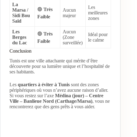
La
Les
🟢
Très
Marsa /
Aucun
meilleures
Sidi Bou
majeur
Faible
zones
Saïd
Les
Aucun
🟢
Très
Idéal pour
Berges
(Zone
le calme
Faible
du Lac
surveillée)
Conclusion
Tunis est une ville attachante qui mérite d’être
découverte pour sa lumière unique et l’hospitalité de
ses habitants.
Les
quartiers à éviter à Tunis
sont des zones
périphériques où vous n’avez aucune raison d’aller.
Si vous restez sur l’axe
Médina (jour) – Centre
Ville – Banlieue Nord (Carthage/Marsa)
, vous ne
rencontrerez que des gens prêts à vous aider.