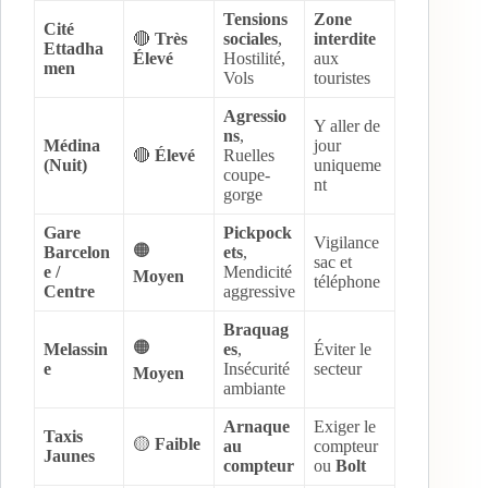
Tensions
Zone
Cité
🔴
Très
sociales
,
interdite
Ettadha
Élevé
Hostilité,
aux
men
Vols
touristes
Agressio
Y aller de
ns
,
Médina
jour
🔴
Élevé
Ruelles
(Nuit)
uniqueme
coupe-
nt
gorge
Gare
Pickpock
Vigilance
🟠
Barcelon
ets
,
sac et
e /
Mendicité
Moyen
téléphone
Centre
aggressive
Braquag
🟠
Melassin
es
,
Éviter le
e
Insécurité
secteur
Moyen
ambiante
Arnaque
Exiger le
Taxis
🟡
Faible
au
compteur
Jaunes
compteur
ou
Bolt