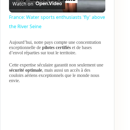
Watch on
l
France: Water sports enthusiasts 'fly' above
the River Seine
a
Aujourd’hui, notre pays compte une concentration
y
exceptionnelle de
pilotes certifiés
et de bases
d’envol réparties sur tout le territoire.
V
Cette expertise séculaire garantit non seulement une
sécurité optimale
, mais aussi un accès à des
couloirs aériens exceptionnels que le monde nous
i
envie.
d
e