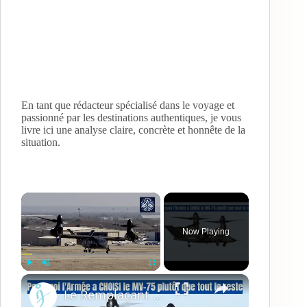
En tant que rédacteur spécialisé dans le voyage et
passionné par les destinations authentiques, je vous
livre ici une analyse claire, concrète et honnête de la
situation.
×
Now Playing
×
Play
Unmute
Fullscreen
Le Remplaçant du UH-60 Black Hawk est LÀ – Et C’est Dément ! | MV-75 | Bell V-280