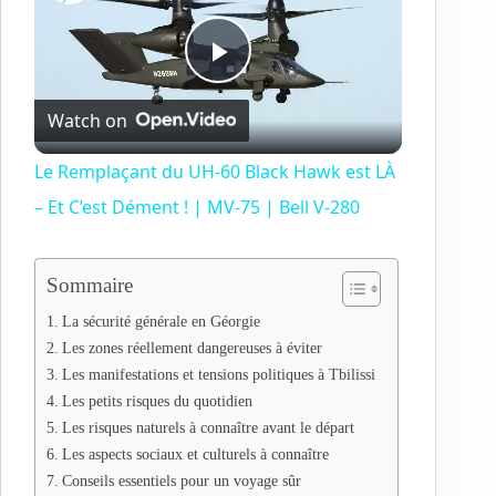
P
Watch on
l
Le Remplaçant du UH-60 Black Hawk est LÀ
– Et C’est Dément ! | MV-75 | Bell V-280
a
y
Sommaire
La sécurité générale en Géorgie
V
Les zones réellement dangereuses à éviter
Les manifestations et tensions politiques à Tbilissi
Les petits risques du quotidien
i
Les risques naturels à connaître avant le départ
Les aspects sociaux et culturels à connaître
d
Conseils essentiels pour un voyage sûr