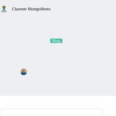
Charente Montgolfieres
Blog
Géorgie pays dangereux : ce qu’il faut vraiment savoir avant
de partir
Christophe
octobre 7, 2025
Blog